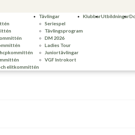
Tävlingar
Klubbar
Utbildningar
Do
ttén
Seriespel
ttén
Tävlingsprogram
kommittén
DM 2026
ommittén
Ladies Tour
h hcpkommittén
Juniortävlingar
ommittén
VGF Introkort
ch elitkommittén