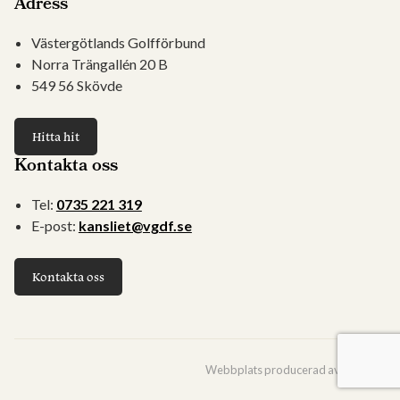
Adress
Västergötlands Golfförbund
Norra Trängallén 20 B
549 56 Skövde
Hitta hit
Kontakta oss
Tel:
0735 221 319
E-post:
kansliet@vgdf.se
Kontakta oss
Webbplats producerad av
Viström