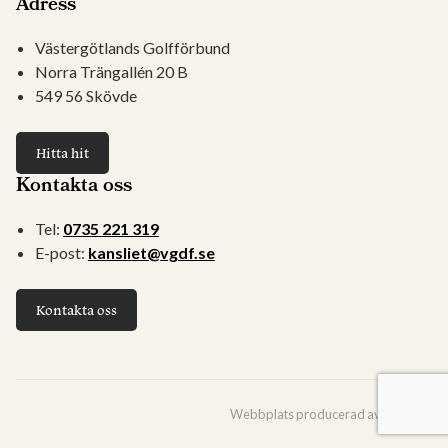
Adress
Västergötlands Golfförbund
Norra Trängallén 20 B
549 56 Skövde
Hitta hit
Kontakta oss
Tel:
0735 221 319
E-post:
kansliet@vgdf.se
Kontakta oss
Webbplats producerad av
Viström