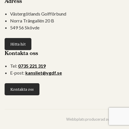
Adress
Västergötlands Golfförbund
Norra Trängallén 20 B
549 56 Skövde
Hitta hit
Kontakta oss
Tel:
0735 221 319
E-post:
kansliet@vgdf.se
Kontakta oss
Webbplats producerad av
Viström