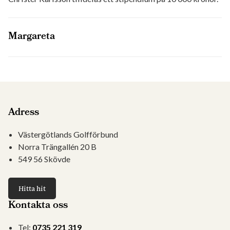
Margareta
Adress
Västergötlands Golfförbund
Norra Trängallén 20 B
549 56 Skövde
Hitta hit
Kontakta oss
Tel:
0735 221 319