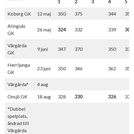
1
2
3
4
5
Koberg GK
12 maj
350
375
344
353
Alingsås
26 maj
324
332
339
309
GK
Vårgårda
9 juni
347
370
350
338
GK
Herrljunga
23 juni
350
346
362
351
GK
Vårgårda*
4 aug
Onsjö GK
18 aug
328
330
326
331
*Dubbel
spelplats,
ändrad till
Vårgårda