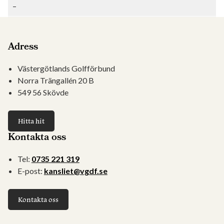
–
Adress
Västergötlands Golfförbund
Norra Trängallén 20 B
549 56 Skövde
Hitta hit
Kontakta oss
Tel:
0735 221 319
E-post:
kansliet@vgdf.se
Kontakta oss