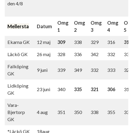
den 4/8
Omg
Omg
Omg
Omg
Om
Mellersta
Datum
1
2
3
4
5
Ekarna GK
12 maj
309
338
329
316
315
Läckö GK
26 maj
328
336
342
332
331
Falköping
9 juni
339
349
332
333
324
GK
Lidköping
23 juni
340
335
321
306
319
GK
Vara-
Bjertorp
4 aug
351
350
338
355
337
GK
*Läckö GK
18aug