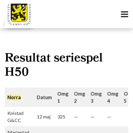
Resultat seriespel
H50
Omg
Omg
Omg
Omg
Om
Norra
Datum
1
2
3
4
5
Knistad
12 maj
325
—
—
—
G&CC
Mariestad