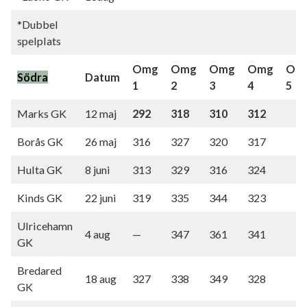
*Dubbel
spelplats
Omg
Omg
Omg
Omg
Om
Södra
Datum
1
2
3
4
5
Marks GK
12 maj
292
318
310
312
Borås GK
26 maj
316
327
320
317
Hulta GK
8 juni
313
329
316
324
Kinds GK
22 juni
319
335
344
323
Ulricehamn
4 aug
—
347
361
341
GK
Bredared
18 aug
327
338
349
328
GK