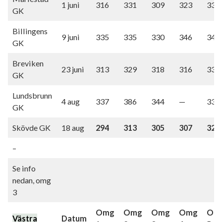
1 juni
316
331
309
323
339
GK
Billingens
9 juni
335
335
330
346
345
GK
Breviken
23 juni
313
329
318
316
331
GK
Lundsbrunn
4 aug
337
386
344
—
338
GK
Skövde GK
18 aug
294
313
305
307
324
–
Se info
nedan, omg
3
Omg
Omg
Omg
Omg
Om
Västra
Datum