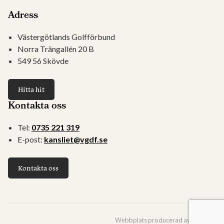
Adress
Västergötlands Golfförbund
Norra Trängallén 20 B
549 56 Skövde
Hitta hit
Kontakta oss
Tel:
0735 221 319
E-post:
kansliet@vgdf.se
Kontakta oss
Webbplats producerad av
Viström