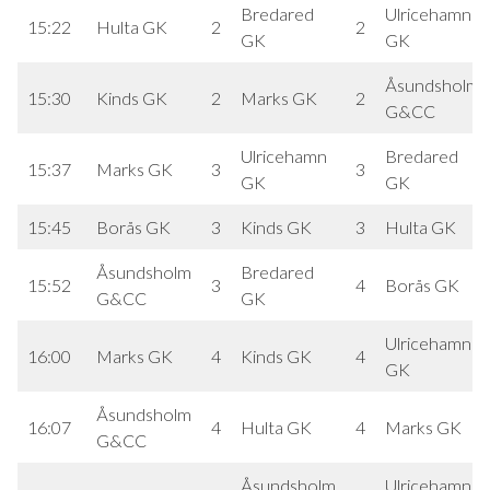
Bredared
Ulricehamn
15:22
Hulta GK
2
2
GK
GK
Åsundsholm
15:30
Kinds GK
2
Marks GK
2
G&CC
Ulricehamn
Bredared
15:37
Marks GK
3
3
GK
GK
15:45
Borås GK
3
Kinds GK
3
Hulta GK
Åsundsholm
Bredared
15:52
3
4
Borås GK
G&CC
GK
Ulricehamn
16:00
Marks GK
4
Kinds GK
4
GK
Åsundsholm
16:07
4
Hulta GK
4
Marks GK
G&CC
Åsundsholm
Ulricehamn