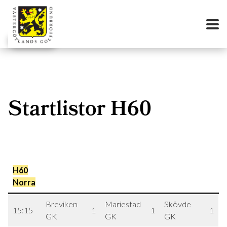
Startlistor H60
H60
Norra
Breviken
Mariestad
Skövde
15:15
1
1
1
GK
GK
GK