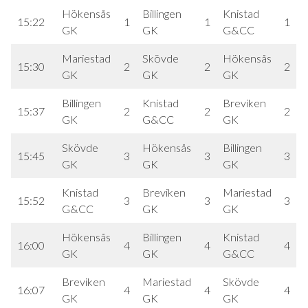
Hökensås
Billingen
Knistad
15:22
1
1
1
GK
GK
G&CC
Mariestad
Skövde
Hökensås
15:30
2
2
2
GK
GK
GK
Billingen
Knistad
Breviken
15:37
2
2
2
GK
G&CC
GK
Skövde
Hökensås
Billingen
15:45
3
3
3
GK
GK
GK
Knistad
Breviken
Mariestad
15:52
3
3
3
G&CC
GK
GK
Hökensås
Billingen
Knistad
16:00
4
4
4
GK
GK
G&CC
Breviken
Mariestad
Skövde
16:07
4
4
4
GK
GK
GK