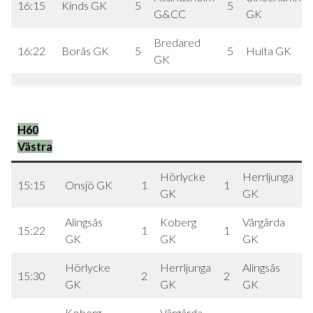
16:15
Kinds GK
5
5
G&CC
GK
Bredared
16:22
Borås GK
5
5
Hulta GK
GK
H60
Västra
Hörlycke
Herrljunga
15:15
Onsjö GK
1
1
1
GK
GK
Alingsås
Koberg
Vårgårda
15:22
1
1
1
GK
GK
GK
Hörlycke
Herrljunga
Alingsås
15:30
2
2
2
GK
GK
GK
Koberg
Vårgårda