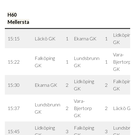
H60
Mellersta
Lidköping
15:15
Läckö GK
1
Ekarna GK
1
GK
Vara-
Falköping
Lundsbrunn
15:22
1
1
Bjertorp
GK
GK
GK
Lidköping
Falköping
15:30
Ekarna GK
2
2
GK
GK
Vara-
Lundsbrunn
15:37
2
Bjertorp
2
Läckö GK
GK
GK
Lidköping
Falköping
Lundsbru
15:45
3
3
GK
GK
GK