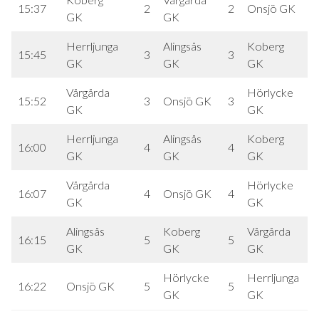
15:37
2
2
Onsjö GK
2
GK
GK
Herrljunga
Alingsås
Koberg
15:45
3
3
3
GK
GK
GK
Vårgårda
Hörlycke
15:52
3
Onsjö GK
3
3
GK
GK
Herrljunga
Alingsås
Koberg
16:00
4
4
4
GK
GK
GK
Vårgårda
Hörlycke
16:07
4
Onsjö GK
4
4
GK
GK
Alingsås
Koberg
Vårgårda
16:15
5
5
5
GK
GK
GK
Hörlycke
Herrljunga
16:22
Onsjö GK
5
5
5
GK
GK