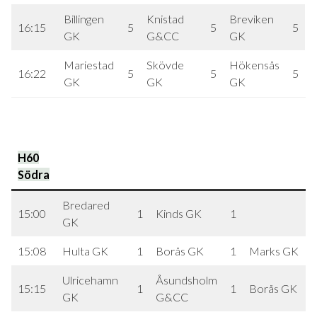
Billingen
Knistad
Breviken
16:15
5
5
5
GK
G&CC
GK
Mariestad
Skövde
Hökensås
16:22
5
5
5
GK
GK
GK
H60
Södra
Bredared
15:00
1
Kinds GK
1
GK
15:08
Hulta GK
1
Borås GK
1
Marks GK
Ulricehamn
Åsundsholm
15:15
1
1
Borås GK
GK
G&CC