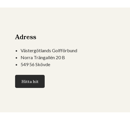
Adress
Västergötlands Golfförbund
Norra Trängallén 20 B
549 56 Skövde
Hitta hit