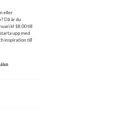
 eller
? Då är du
ari kl 18:00 till
l starta upp med
h inspiration till
mälan