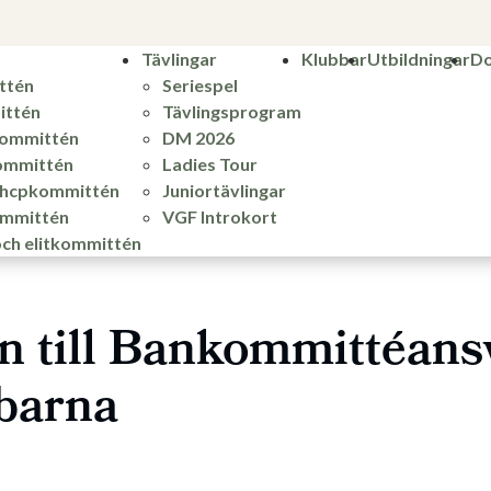
Tävlingar
Klubbar
Utbildningar
Do
ttén
Seriespel
ttén
Tävlingsprogram
kommittén
DM 2026
ommittén
Ladies Tour
h hcpkommittén
Juniortävlingar
ommittén
VGF Introkort
ch elitkommittén
n till Bankommittéans
barna