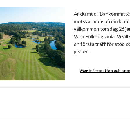
Är du med i Bankommittén
motsvarande på din klubb
välkommen torsdag 26 janu
Vara Folkhögskola. Vi vil
en första träff för stöd oc
just er.
Mer information och an