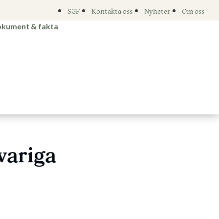
SGF
Kontakta oss
Nyheter
Om oss
kument & fakta
variga