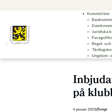
Kommittéer
Bankommi
Damkommi
Juridiska 
Paragolfk
Regel- oc
Tävlingsk
Ungdom- o
Inbjuda
på klub
4 januari 2023
Övrigt